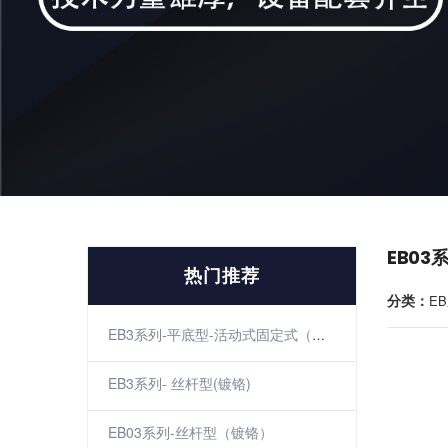
EB03
热门推荐
分类：
EB
EB3系列-平底型-活动式固定式（镀铬）
EB3系列- 丝杆型(镀铬)
EB03系列-丝杆型（镀铬）