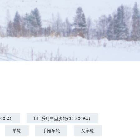
00KG)
EF 系列中型脚轮(35-200KG)
单轮
手推车轮
叉车轮