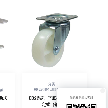
分类
g)
EB系列轻型脚轮(10-50kg)
动式
EB2系列-平底型-活动式固
微信扫码添加客服
定式（镀锌）