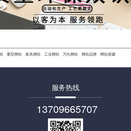
轮
重型脚轮
家具脚轮
工业脚轮
万向脚轮
脚轮品牌
网站搭建
服务热线
13709665707