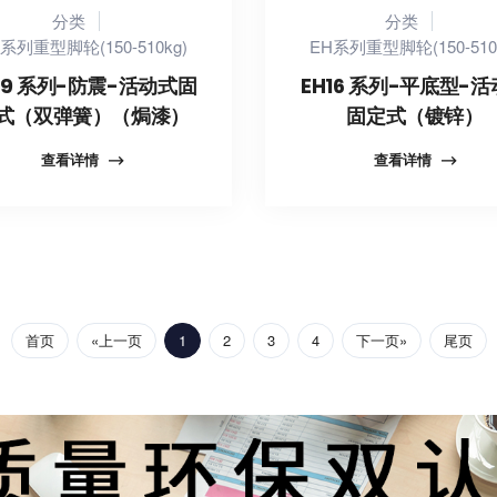
分类
分类
系列重型脚轮(150-510kg)
EH系列重型脚轮(150-510
19 系列-防震-活动式固
EH16 系列-平底型-
式（双弹簧）（焗漆）
固定式（镀锌）
查看详情
查看详情
首页
«上一页
1
2
3
4
下一页»
尾页