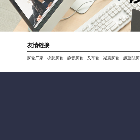
友情链接
脚轮厂家
橡胶脚轮
静音脚轮
叉车轮
减震脚轮
超重型脚