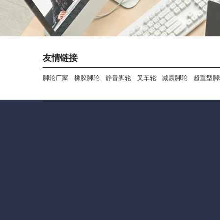
友情链接
脚轮厂家
橡胶脚轮
静音脚轮
叉车轮
减震脚轮
超重型脚