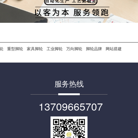
轮
重型脚轮
家具脚轮
工业脚轮
万向脚轮
脚轮品牌
网站搭建
服务热线
13709665707