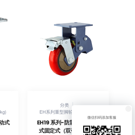
分类
kg)
EH系列重型脚轮(150-510kg)
微信扫码添加客服
活动式
EH19 系列-防震刹制-活动
式固定式（双弹簧）（焗