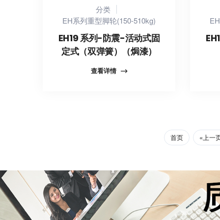
分类
EH系列重型脚轮(150-510kg)
EH
EH19 系列-防震-活动式固
EH
定式（双弹簧）（焗漆）
查看详情
首页
«上一