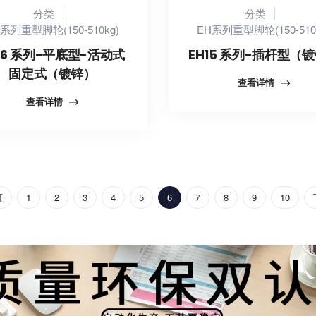
分类
分类
系列重型脚轮(150-510kg)
EH系列重型脚轮(150-510
16 系列-平底型-活动式
EH15 系列-插杆型（
固定式（镀锌）
查看详情
查看详情
页
1
2
3
4
5
6
7
8
9
10